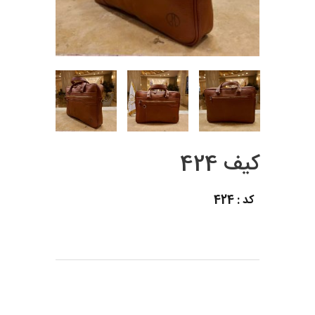
کیف 424
کد : 424