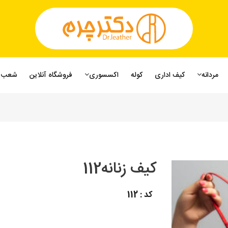
مردانه
کیف اداری
کوله
اکسسوری
فروشگاه آنلاین
شعب
کیف زنانه112
کد : 112