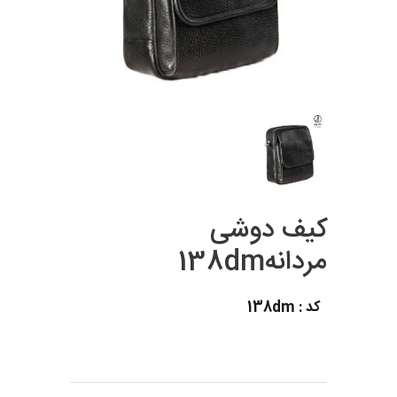
کیف دوشی
مردانه138dm
کد : 138dm