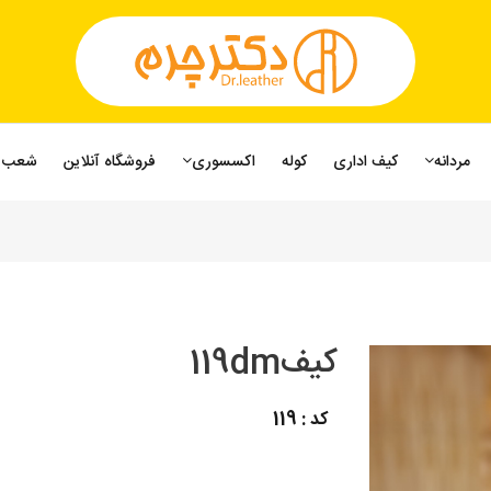
مردانه
کیف اداری
کوله
اکسسوری
فروشگاه آنلاین
شعب
کیف119dm
کد : 119