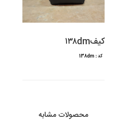
کیف۱۳۸dm
کد : 138dm
محصولات مشابه