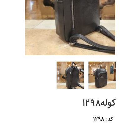
کوله۱۲۹۸
کد : 1298