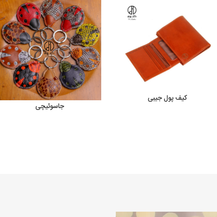
کیف پول جیبی
جاسوئیچی