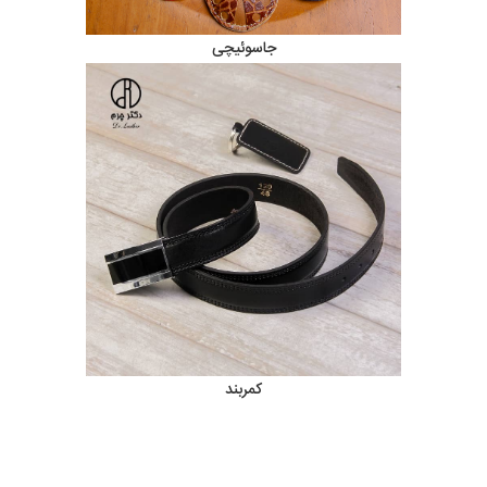
جاسوئیچی
کمربند