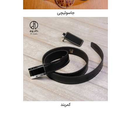
جاسوئیچی
کمربند